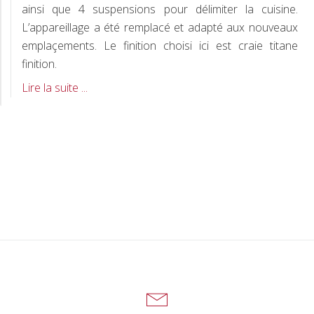
D
ainsi que 4 suspensions pour délimiter la cuisine.
L’appareillage a été remplacé et adapté aux nouveaux
emplaçements. Le finition choisi ici est craie titane
finition.
Rénovation
Lire la suite ...
d’un
séjour
cuisine
Climatisation réversible
13/10/2015
Réalisation d’une climatisation réversible dans un
pavillon année 70 en rénovation