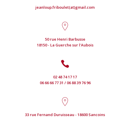
Climatisation
Lire la suite ...
jeanloup.friboulet(at)gmail.com
réversible
50 rue Henri Barbusse
18150 - La Guerche sur l'Aubois
02 48 74 17 17
06 66 66 77 31 / 06 88 39 76 96
33 rue Fernand Duruisseau - 18600 Sancoins