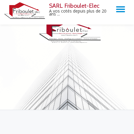
SARL Friboulet-Elec
TO
A vos cotés depuis plus de 20
ans ...
Skip
to
NA
content