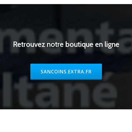
Retrouvez notre boutique en ligne
RIBBON BUTTON LABEL:SANCOINS.E
SANCOINS.EXTRA.FR