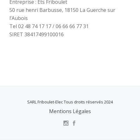
Entreprise : Ets Friboulet
50 rue henri Barbusse, 18150 La Guerche sur
l’Aubois
Tel 02 48 74 17 17 / 06 66 66 77 31
SIRET 38417499100016
SARL Friboulet-Elec Tous droits réservés 2024
Mentions Légales
S
e