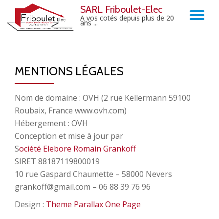
SARL Friboulet-Elec
TO
A vos cotés depuis plus de 20
ans ...
Skip
to
NA
content
MENTIONS LÉGALES
Nom de domaine : OVH (2 rue Kellermann 59100
Roubaix, France www.ovh.com)
Hébergement : OVH
Conception et mise à jour par
S
ociété Elebore Romain Grankoff
SIRET 88187119800019
10 rue Gaspard Chaumette – 58000 Nevers
grankoff@gmail.com – 06 88 39 76 96
Design :
Theme Parallax One Page