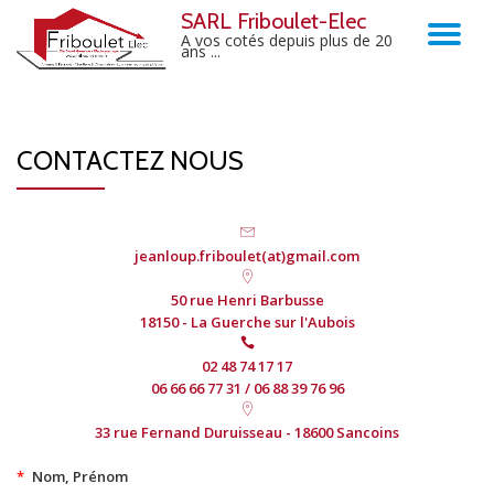
SARL Friboulet-Elec
TO
A vos cotés depuis plus de 20
ans ...
Skip
to
NA
content
CONTACTEZ NOUS
jeanloup.friboulet(at)gmail.com
50 rue Henri Barbusse
18150 - La Guerche sur l'Aubois
02 48 74 17 17
06 66 66 77 31 / 06 88 39 76 96
33 rue Fernand Duruisseau - 18600 Sancoins
*
Nom, Prénom